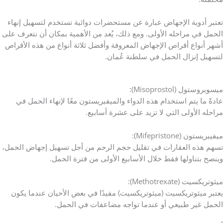
تعتبر أدوية الإجهاض عبارة عن مستحضرات دوائية تستخدم لتسهيل إنهاء
الحمل في مراحله الأولى. ومع ذلك، يُعد من الأهمية بمكان أن نتعرف على
أشهر أنواع أقراص الإجهاض المعروفة وأفضل ثلاثة أنواع من هذه الأقراص
لتسهيل إنزال الحمل في سلطنة عُمان.
ميسوبروستول (Misoprostol):
عادةً ما يتم استخدام هذه الدواء والميفبريستون معًا لإنهاء الحمل في
مراحله الأولى التي لا تزيد على عشرة أسابيع.
ميفيبريستون (Mifepristone):
تسهم هذه العقارات في تقليل حجم الرحم من أجل تسهيل إجهاض الحمل،
وينصح بتناولها فقط خلال الأسابيع الأولى من فترة الحمل.
ميثوتريكسيت (Methotrexate):
يعتبر ميثوتريكسيت (ميثوتريكسيت) مفيدًا في بعض الأحيان عندما يكون
الحمل غير طبيعي أو عندما تواجه مضاعفات في الحمل.