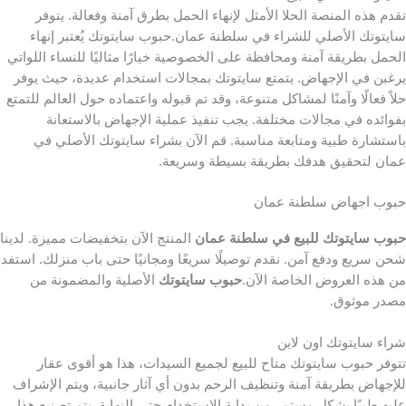
تقدم هذه المنصة الحلا الأمثل لإنهاء الحمل بطرق آمنة وفعالة. يتوفر
سايتوتك الأصلي للشراء في سلطنة عمان.حبوب سايتوتك يُعتبر إنهاء
الحمل بطريقة آمنة ومحافظة على الخصوصية خيارًا مثاليًا للنساء اللواتي
يرغبن في الإجهاض. يتمتع سايتوتك بمجالات استخدام عديدة، حيث يوفر
حلاً فعالًا وآمنًا لمشاكل متنوعة، وقد تم قبوله واعتماده حول العالم للتمتع
بفوائده في مجالات مختلفة. يجب تنفيذ عملية الإجهاض بالاستعانة
باستشارة طبية ومتابعة مناسبة. قم الآن بشراء سايتوتك الأصلي في
عمان لتحقيق هدفك بطريقة بسيطة وسريعة.
حبوب اجهاض سلطنة عمان
حبوب سايتوتك للبيع في سلطنة عمان
المنتج الآن بتخفيضات مميزة. لدينا
شحن سريع ودفع آمن. نقدم توصيلًا سريعًا ومجانيًا حتى باب منزلك. استفد
من هذه العروض الخاصة الآن.
حبوب سايتوتك
الأصلية والمضمونة من
مصدر موثوق.
شراء سايتوتك اون لاين
تتوفر حبوب سايتوتك متاح للبيع لجميع السيدات، هذا هو أقوى عقار
للإجهاض بطريقة آمنة وتنظيف الرحم بدون أي آثار جانبية، ويتم الإشراف
عليه طبيًا بشكل مستمر من بداية الاستخدام حتى النهاية. يتم تصنيع هذا