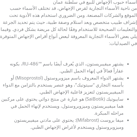
أسماء حبوب الإجهاض للبيع في سلطنة عمان
من ناحية الأسماء التجارية لقرص الإجهاض، قد تختلف الأسماء حسب
الموقع والشركات المصنعة. ومن الضروري استخدام هذه الأدوية تحت
إشراف طبيب متخصص وبعد استلام وصفة طبية، حيث يتم تحديد الجرعة
والتعليمات الصحيحة للاستخدام وفقًا لحالة كل مريضة بشكل فردي. وفيما
يلي بعض الأسماء التجارية المعروفة لبعض أنواع أقراص الإجهاض المتوفرة
في الصيدليات:
يشتهر ميفيبريستون، الذي يُعرف أيضًا باسم “RU-486″، بكونه
عقاراً فعالاً في إنهاء الحمل الطبي.
يشتهر الدواء المعروف باسم ميزوبروستول (Misoprostol) أو
بأسمه التجاري “سيتوتيك”، وهو عنصر يستخدم بالتزامن مع الدواء
الميفيبريستون لتعزيز فاعلية الإجهاض الطبي.
سايبوتيك (SaiBotik) هو عبارة عن منتج دوائي يحتوي على مركبين
هما ميفيبريستون وميزوبروستول، ويستخدم لإنهاء الحمل في
مراحله المبكرة.
ميفا بروست (Mifabrost): يحتوي على مادتي ميفيبريستون
وميزوبروستول ويستخدم لأغراض الإجهاض الطبي.